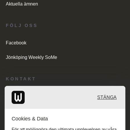
Aktuella ämnen
FÖLJ OSS
Facebook
Jönköping Weekly SoMe
KONTAKT
Redaktionen: desk@maratongroup.com
STÄNGA
Kunder/Annonsering: se.sales@maratongroup.com
Cookies & Data
Jobba hos oss: work@maratongroup.com
För att möjliggöra den ultimata upplevelsen av våra