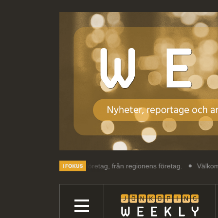
g om regionens företag, från regionens företag.
Välkommen till Jönk