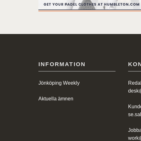
INFORMATION
KO
Jönköping Weekly
Redak
desk
Aktuella ämnen
Kunde
se.s
Jobba
work