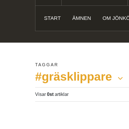
START
ÄMNEN
OM JÖNK
TAGGAR
#gräsklippare
Visar
0st
artiklar