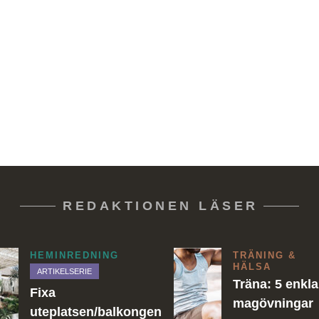
REDAKTIONEN LÄSER
HEMINREDNING
TRÄNING &
HÄLSA
ARTIKELSERIE
Träna: 5 enkla
Fixa
magövningar
uteplatsen/balkongen