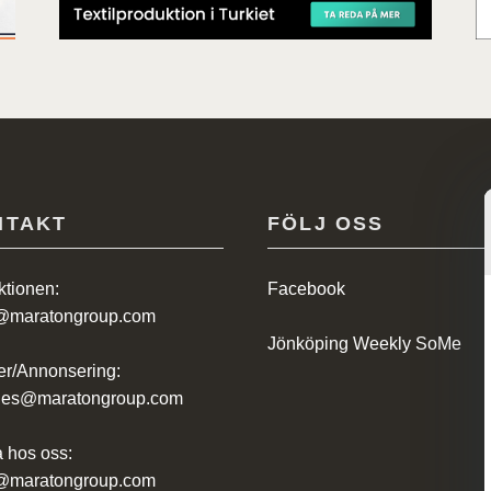
NTAKT
FÖLJ OSS
tionen:
Facebook
@maratongroup.com
Jönköping Weekly SoMe
r/Annonsering:
ales@maratongroup.com
 hos oss:
@maratongroup.com