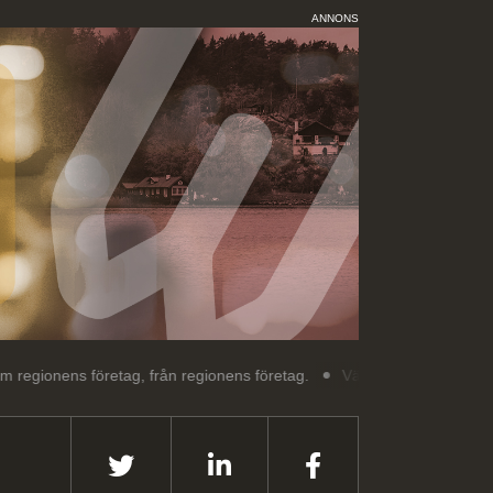
ANNONS
företag, från regionens företag.
Välkommen till Jönköping Weekly: 